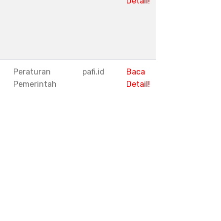
Detail!
1
Peraturan
pafi.id
Baca
Pemerintah
Detail!