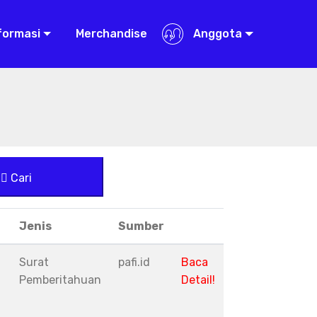
formasi
Merchandise
Anggota
Cari
Jenis
Sumber
Surat
pafi.id
Baca
Pemberitahuan
Detail!