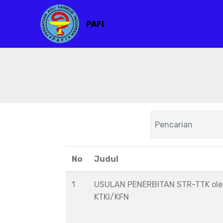
PAFI
No
Judul
1
USULAN PENERBITAN STR-TTK ol
KTKI/KFN