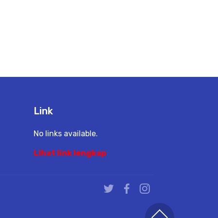
Link
No links available.
Lihat link lengkap