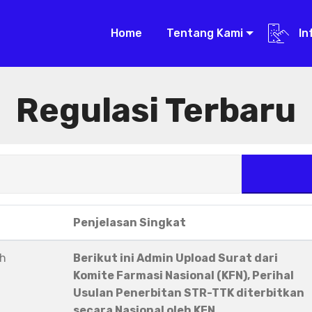
Home
Tentang Kami
In
Regulasi Terbaru
Penjelasan Singkat
eh
Berikut ini Admin Upload Surat dari
Komite Farmasi Nasional (KFN), Perihal
Usulan Penerbitan STR-TTK diterbitkan
secara Nasional oleh KFN.