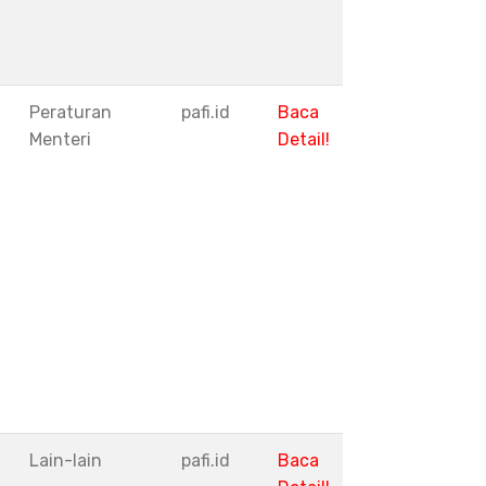
Peraturan
pafi.id
Baca
Menteri
Detail!
I
Lain-lain
pafi.id
Baca