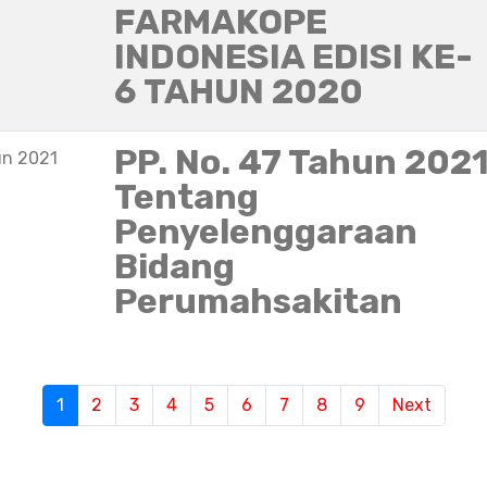
FARMAKOPE
INDONESIA EDISI KE-
6 TAHUN 2020
PP. No. 47 Tahun 202
un 2021
Tentang
Penyelenggaraan
Bidang
Perumahsakitan
S
1
(current)
2
3
4
5
6
7
8
9
Next
e